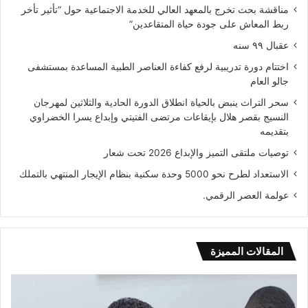
مناقشة بحث تخرج بالمعهد العالي للخدمة الاجتماعية حول “تأثير تأخر
ربط المعاش على جودة حياة المتقاعدين”
عقبال ٩٩ سنه
اختتام دورة تدريبية لرفع كفاءة العناصر الطبية المساعدة بمستشفى
جالو العام
سحر التراث ينبض بالحياة انطلاق الدورة الحادية والثلاثين لمهرجان
النسيج بقصر هلال بإيقاعات مرتضى الفتيتي وإبداع يسرا الخضراوي
بتقديمه
توصيات ملتقى التميز والإبداع 2026 تحت شعار
الاستعداد لطرح نحو 5000 وحدة سكنية بنظام الإيجار المنتهي بالتملك
عولمة العصر الرقمي.
المقالات المميزة
اختتام
عول
دورة
الع