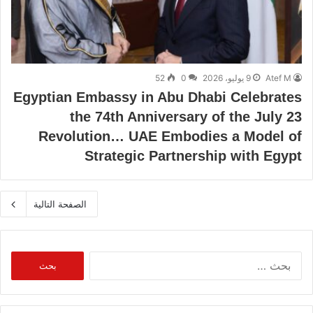
Atef M
9 يوليو، 2026
0
52
Egyptian Embassy in Abu Dhabi Celebrates
the 74th Anniversary of the July 23
Revolution… UAE Embodies a Model of
Strategic Partnership with Egypt
الصفحة التالية
البحث
عن: