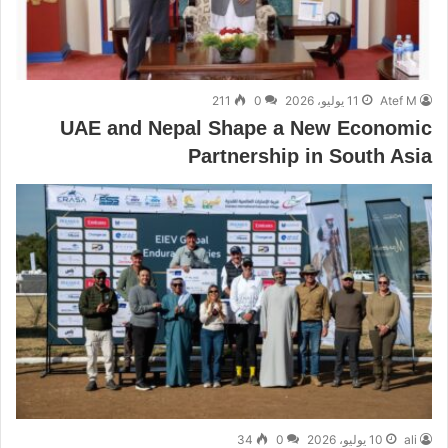
Atef M
11 يوليو، 2026
0
211
UAE and Nepal Shape a New Economic
Partnership in South Asia
ali
10 يوليو، 2026
0
34