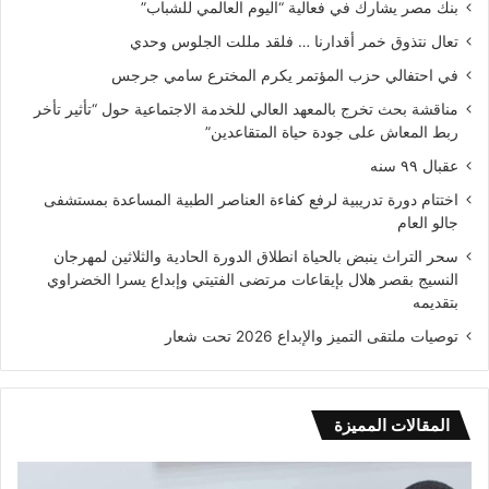
بنك مصر يشارك في فعالية “اليوم العالمي للشباب”
تعال نتذوق خمر أقدارنا … فلقد مللت الجلوس وحدي
في احتفالي حزب المؤتمر يكرم المخترع سامي جرجس
مناقشة بحث تخرج بالمعهد العالي للخدمة الاجتماعية حول “تأثير تأخر
ربط المعاش على جودة حياة المتقاعدين”
عقبال ٩٩ سنه
اختتام دورة تدريبية لرفع كفاءة العناصر الطبية المساعدة بمستشفى
جالو العام
سحر التراث ينبض بالحياة انطلاق الدورة الحادية والثلاثين لمهرجان
النسيج بقصر هلال بإيقاعات مرتضى الفتيتي وإبداع يسرا الخضراوي
بتقديمه
توصيات ملتقى التميز والإبداع 2026 تحت شعار
المقالات المميزة
اختتام
عول