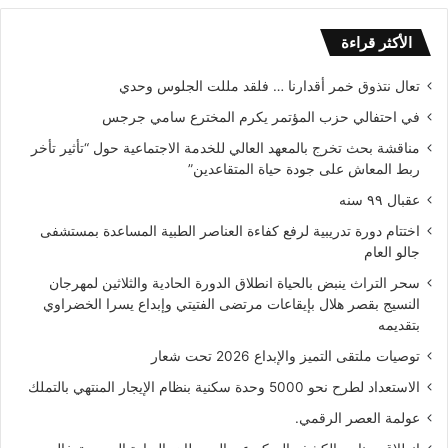
الأكثر قراءة
تعال نتذوق خمر أقدارنا … فلقد مللت الجلوس وحدي
في احتفالي حزب المؤتمر يكرم المخترع سامي جرجس
مناقشة بحث تخرج بالمعهد العالي للخدمة الاجتماعية حول “تأثير تأخر
ربط المعاش على جودة حياة المتقاعدين”
عقبال ٩٩ سنه
اختتام دورة تدريبية لرفع كفاءة العناصر الطبية المساعدة بمستشفى
جالو العام
سحر التراث ينبض بالحياة انطلاق الدورة الحادية والثلاثين لمهرجان
النسيج بقصر هلال بإيقاعات مرتضى الفتيتي وإبداع يسرا الخضراوي
بتقديمه
توصيات ملتقى التميز والإبداع 2026 تحت شعار
الاستعداد لطرح نحو 5000 وحدة سكنية بنظام الإيجار المنتهي بالتملك
عولمة العصر الرقمي.