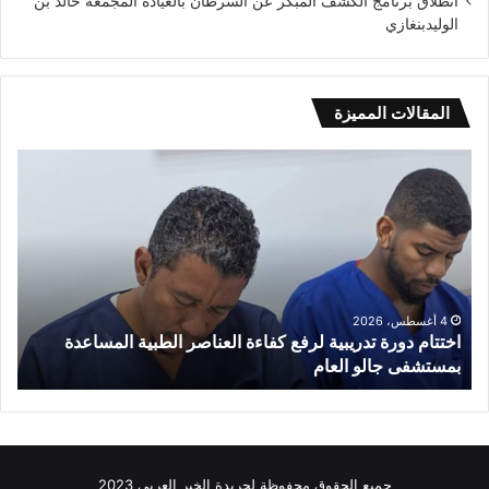
انطلاق برنامج الكشف المبكر عن السرطان بالعيادة المجمعة خالد بن
الوليدبنغازي
المقالات المميزة
اختتام
عول
دورة
الع
تدريبية
الر
لرفع
كفاءة
العناصر
الطبية
المساعدة
4 أغسطس، 2026
اختتام دورة تدريبية لرفع كفاءة العناصر الطبية المساعدة
بمستشفى
جالو
بمستشفى جالو العام
ع
العام
جميع الحقوق محفوظة لجريدة الخبر العربي 2023