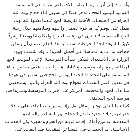
وأشارت إلى أن وزارة التضامن الاجتماعي ممثلة في المؤسسة
القومية لتيسير الحج لا تدخر جهدًا في تسهيل أداء حجاج بيت الله
الحرام من الجمعيات الأهلية لفريضة الحج عندما يكتبها الله لهم،
نعمل على توفير كل ما يلزم لضمان راحتهم وسلامتهم خلال رحلة
الحج المقدسة، لأننا نرى في رعاية الحجاج واجبًا دينيًا ووطنيًا وشرفًا
كبيرًا لنا، وقد اتخذنا إجراءات استثنائية هذا العام لضمان أن يتمكن
حجاجنا من تأدية المناسك في أفضل الظروف، وقد شملت جهود
الوزارة في الاستعداد المبكر، فبدأت المؤسسة الإعداد لموسم الحج
لهذا العام مع نهاية موسم حج 1446 هجرياً؛ حيث عكف مجلس أمناء
المؤسسة على التخطيط الجيد لموسم الحج حتى نستمر في عهدنا
في تقديم أفضل الخدمات لحجاج بيت الله الحرام والذين يستحقون
منا بذل الجهد والتخطيط المرتكز على خبرات المؤسسة وتميزها في
مواسم الحج السابقة.
كما عملنا على توفير وسائل نقل وإقامة مريحة بالتعاقد على حافلات
حديثة بموديلات جديدة لنقل الحجاج بين المشاعر والمناطق
المقدسة، وتأمين أماكن إقامة قريبة من الحرم ومجهزة بكل الخدمات
الأساسية، أما الخدمات في المشاعر المقدسة فتم التعاقد على