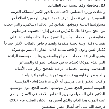
لكل محافظة وفقا لنسبة عدد الطلبات.
وأشادت وزيرة التضامن الاجتماعي بالدور الكبير للمملكة العربية
السعودية، والتي تتحمل شرف خدمة ضيوف الرحمن؛ انطلاقاً من
مسؤوليتها الدينية وموقعها القيادي في العالم الإسلامي، والتي جعلت
من الحج نموذجًا عالميًا يُدرّس في فن إدارة الحشود، عبر تطوير
منظومة من الخدمات وحُسن التنسيق مع البعثات واعتمادها على
تقنيات ذكية، وبنية تحتية متقدمة واهتمام خاص بالفئات الأكثر احتياجاً
ككبار السن وذوي الإعاقة، مثمنة كذلك التعاون المثمر مع شركة
بشرى الضيافة لخدمات الحجاج والمعتمرين،تلك المؤسسة الرائدة
التي تقدّم نموذجًا يُحتذى به في خدمات الطوافة والمشاعر
المقدسة، وتقديم الخدمات الراقية للحجيج ترتكز على الأصالة،
والجودة والرعاية، بهدف منحهم تجربة إيمانية راقية وآمنة.
وأكدت الدكتورة مايا مرسي أنه لأول مرة منذ إنشاء المؤسسة
القومية لتيسير الحج، يشرق موسمها الجديد للحج، دون مؤسسها
الدكتور علي المصيلحي، وزير التضامن الاجتماعي الأسبق، والذي
غيبه الموت هذا العام، والذي أسس هذا الكيان الصلب عام 2007،
فرحمة الله على أحد أبطال مصر المخلصين.