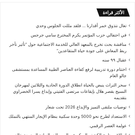
الأكثر قراءة
تعال نتذوق خمر أقدارنا … فلقد مللت الجلوس وحدي
في احتفالي حزب المؤتمر يكرم المخترع سامي جرجس
مناقشة بحث تخرج بالمعهد العالي للخدمة الاجتماعية حول “تأثير تأخر
ربط المعاش على جودة حياة المتقاعدين”
عقبال ٩٩ سنه
اختتام دورة تدريبية لرفع كفاءة العناصر الطبية المساعدة بمستشفى
جالو العام
سحر التراث ينبض بالحياة انطلاق الدورة الحادية والثلاثين لمهرجان
النسيج بقصر هلال بإيقاعات مرتضى الفتيتي وإبداع يسرا الخضراوي
بتقديمه
توصيات ملتقى التميز والإبداع 2026 تحت شعار
الاستعداد لطرح نحو 5000 وحدة سكنية بنظام الإيجار المنتهي بالتملك
عولمة العصر الرقمي.