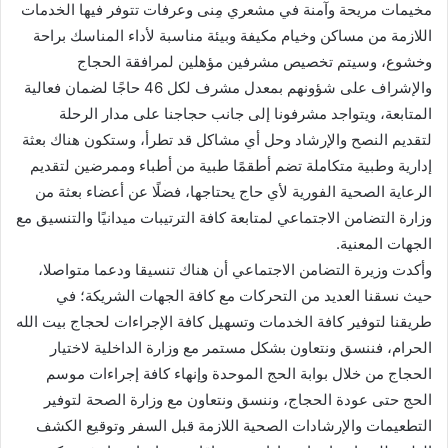
مخيمات مريحة وآمنة في مشعري مِنى وعرفات تتوفر فيها الخدمات
اللازمة من مساكن وخيام مكيفة وبيئة مناسبة لأداء المناسك براحة
وخشوع، وسيتم تخصيص مشرفين مؤهلين لمرافقة الحجاج
والإشراف على شؤونهم بمعدل مشرف لكل 46 حاجًا لضمان فعالية
المتابعة، ويتواجد مشرفونا إلى جانب حجاجنا على مدار الرحلة
لتقديم النصح والإرشاد وحل أي مشاكل قد تطرأ، وستكون هناك بعثة
إدارية وطبية متكاملة تضم أطقمًا طبية من أطباء وممرضين لتقديم
الرعاية الصحية الفورية لأي حاج يحتاجها، فضلًا عن أعضاء بعثة من
وزارة التضامن الاجتماعي لمتابعة كافة الترتيبات ميدانيًا والتنسيق مع
الجهات المعنية.
وأكدت وزيرة التضامن الاجتماعي أن هناك تنسيقا ودعما متواصلا،
حيث نسقنا العديد من التحركات مع كافة الجهات الشريكة؛ في
طريقنا لتوفير كافة الخدمات وتسهيل كافة الإجراءات لحجاج بيت الله
الحرام، فننسق ونتعاون بشكل مستمر مع وزارة الداخلية لاختيار
الحجاج من خلال بوابة الحج الموحدة وإنهاء كافة إجراءات موسم
الحج حتى عودة الحجاج، وننسق ونتعاون مع وزارة الصحة لتوفير
التطعيمات والإرشادات الصحية اللازمة قبل السفر وتوقيع الكشف