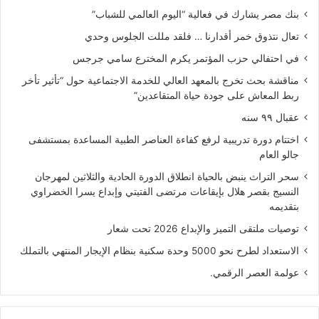
بنك مصر يشارك في فعالية “اليوم العالمي للشباب”
تعال نتذوق خمر أقدارنا … فلقد مللت الجلوس وحدي
في احتفالي حزب المؤتمر يكرم المخترع سامي جرجس
مناقشة بحث تخرج بالمعهد العالي للخدمة الاجتماعية حول “تأثير تأخر
ربط المعاش على جودة حياة المتقاعدين”
عقبال ٩٩ سنه
اختتام دورة تدريبية لرفع كفاءة العناصر الطبية المساعدة بمستشفى
جالو العام
سحر التراث ينبض بالحياة انطلاق الدورة الحادية والثلاثين لمهرجان
النسيج بقصر هلال بإيقاعات مرتضى الفتيتي وإبداع يسرا الخضراوي
بتقديمه
توصيات ملتقى التميز والإبداع 2026 تحت شعار
الاستعداد لطرح نحو 5000 وحدة سكنية بنظام الإيجار المنتهي بالتملك
عولمة العصر الرقمي.