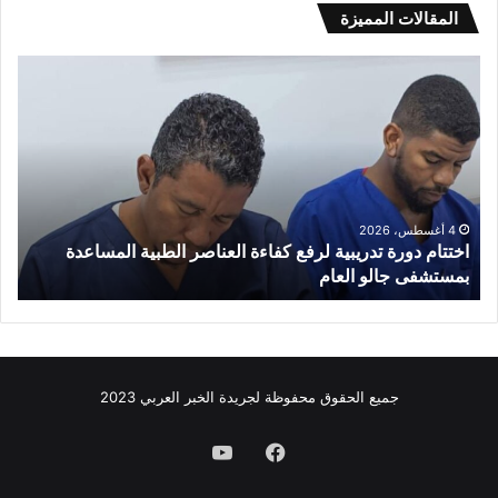
المقالات المميزة
اختتام
عول
دورة
الع
تدريبية
الر
لرفع
كفاءة
العناصر
الطبية
المساعدة
4 أغسطس، 2026
اختتام دورة تدريبية لرفع كفاءة العناصر الطبية المساعدة
بمستشفى
جالو
بمستشفى جالو العام
ع
العام
جميع الحقوق محفوظة لجريدة الخبر العربي 2023
فيسبوك
يوتيوب