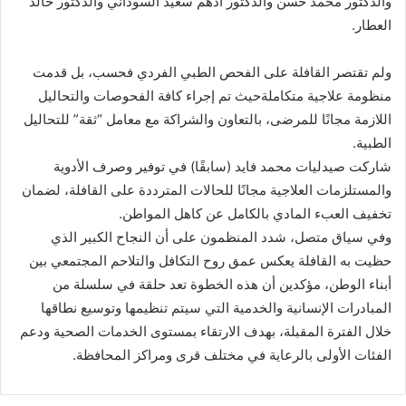
و​الدكتور محمد حسن و​الدكتور أدهم سعيد السوداني و​الدكتور خالد
العطار.
​ولم تقتصر القافلة على الفحص الطبي الفردي فحسب، بل قدمت
منظومة علاجية متكاملةحيث تم إجراء كافة الفحوصات والتحاليل
اللازمة مجانًا للمرضى، بالتعاون والشراكة مع معامل “ثقة” للتحاليل
الطبية.
شاركت صيدليات محمد فايد (سابقًا) في توفير وصرف الأدوية
والمستلزمات العلاجية مجانًا للحالات المترددة على القافلة، لضمان
تخفيف العبء المادي بالكامل عن كاهل المواطن.
​وفي سياق متصل، شدد المنظمون على أن النجاح الكبير الذي
حظيت به القافلة يعكس عمق روح التكافل والتلاحم المجتمعي بين
أبناء الوطن، مؤكدين أن هذه الخطوة تعد حلقة في سلسلة من
المبادرات الإنسانية والخدمية التي سيتم تنظيمها وتوسيع نطاقها
خلال الفترة المقبلة، بهدف الارتقاء بمستوى الخدمات الصحية ودعم
الفئات الأولى بالرعاية في مختلف قرى ومراكز المحافظة.