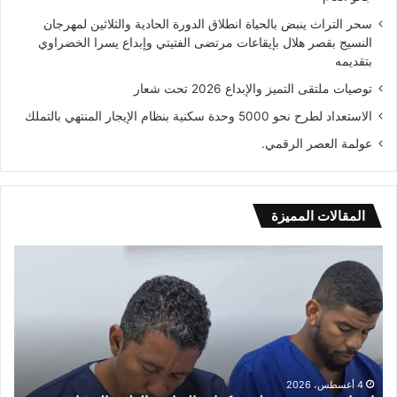
سحر التراث ينبض بالحياة انطلاق الدورة الحادية والثلاثين لمهرجان
النسيج بقصر هلال بإيقاعات مرتضى الفتيتي وإبداع يسرا الخضراوي
بتقديمه
توصيات ملتقى التميز والإبداع 2026 تحت شعار
الاستعداد لطرح نحو 5000 وحدة سكنية بنظام الإيجار المنتهي بالتملك
عولمة العصر الرقمي.
المقالات المميزة
اختتام
عول
دورة
الع
تدريبية
الر
لرفع
كفاءة
العناصر
الطبية
المساعدة
4 أغسطس، 2026