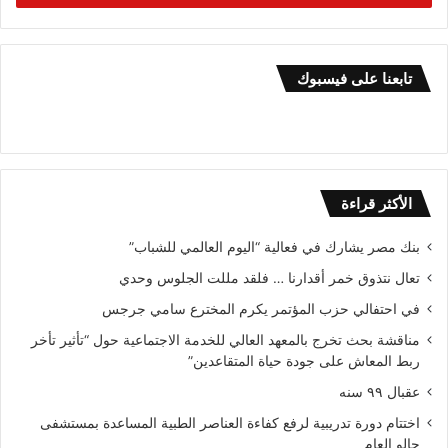
تابعنا على فيسبوك
الأكثر قراءة
بنك مصر يشارك في فعالية “اليوم العالمي للشباب”
تعال نتذوق خمر أقدارنا … فلقد مللت الجلوس وحدي
في احتفالي حزب المؤتمر يكرم المخترع سامي جرجس
مناقشة بحث تخرج بالمعهد العالي للخدمة الاجتماعية حول “تأثير تأخر
ربط المعاش على جودة حياة المتقاعدين”
عقبال ٩٩ سنه
اختتام دورة تدريبية لرفع كفاءة العناصر الطبية المساعدة بمستشفى
جالو العام