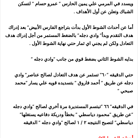
ويسدد في المرمي علي يمين الحارس ” عمرو حسام ” لتسكن
الشباك وتعلن عن أول الأهداف .
أما عن أحداث الشوط الأول بدأت بتراجع الفارس الأبيض” بعد إدراك
هدف التقدم وبدأ” وادي دجله” بالضغط المستمر من أجل إدراك هدف
التعادل ولكن لم يجني اي ثمار حتي نهاية الشوط الأول .
بدايه الشوط الثاني بضغط قوي من جانب “وادي دجله “
حتي الدقيقه “٦٠” تسثمر عن هدف التعادل لصالح عناصر” وادي
دجله عن طريق ” أحمد فاروق ” بتسديده قويه علي يسار “محمد
صبحي “
في الدقيقه” ٦٦ “تبتسم المستديرة مرة أخري لصالح “وادي دجله
“عن طريق “محمود دياسطي ” بخطأ ودربكة دفاعيه يستغلها”
دياسطي” لتصبح النتيجه ٢ / ١ لصالح “وادي دجله ” الدقيقه