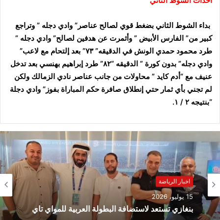
أحداث الشوط الثاني
بداء الشوط الثاني بضغط قوي لصالح عناصر” وادي دجله ” وتراجع
كبير من” الفارس الأبيض ” وأثمرت عن هدفين لصالح” وادي دجله ”
طرد محمود حمدي الونش في الدقيقه” ٧٣” بعد إلتحام مع لاعب”
وادي دجله” بدون كورة ” الدقيقه “٨٢” طرد إبراهيم بهنسي بعد تدخل
عنيف مع “أدم كايد ” محاولات من جانب عناصر نادي الزمالك ولكن
لم تجني بأي ثمار حتي إنطلاق صافرة حكم المباراة بفوز” وادي دجلة
“بنتيجه ٢ / ١.
اخبار الرياضة
15 يوليو، 2026
بنغازي تستعد لاستضافة البطولة العربية للمواي تاي