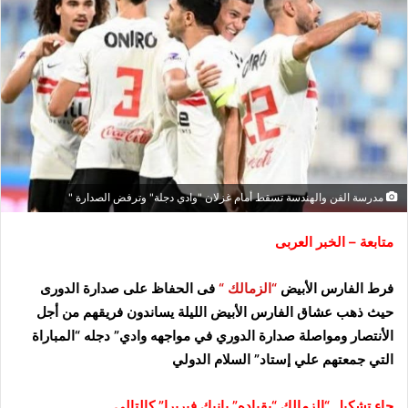
مدرسة الفن والهندسة تسقط أمام غزلان "وادي دجلة" وترفض الصدارة "
متابعة – الخبر العربى
فرط الفارس الأبيض
“الزمالك “
فى الحفاظ على صدارة الدورى
حيث ذهب عشاق الفارس الأبيض الليلة يساندون فريقهم من أجل
الأنتصار ومواصلة صدارة الدوري في مواجهه وادي” دجله “المباراة
التي جمعتهم علي إستاد” السلام الدولي
جاء تشكيل “الزمالك “بقياده” يانيك فيريرا” كالتالي