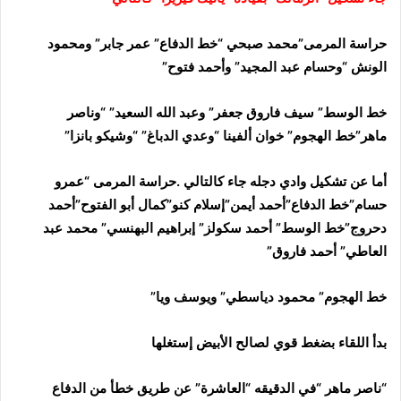
حراسة المرمى”محمد صبحي “خط الدفاع” عمر جابر” ومحمود
الونش “وحسام عبد المجيد” وأحمد فتوح”
خط الوسط” سيف فاروق جعفر” وعبد الله السعيد” “وناصر
ماهر”خط الهجوم” خوان ألفينا “وعدي الدباغ” “وشيكو بانزا”
أما عن تشكيل وادي دجله جاء كالتالي .حراسة المرمى “عمرو
حسام”خط الدفاع”أحمد أيمن”إسلام كنو”كمال أبو الفتوح”أحمد
دحروج”خط الوسط” أحمد سكولز” إبراهيم البهنسي” محمد عبد
العاطي” أحمد فاروق”
خط الهجوم” محمود دياسطي” ويوسف ويا”
بدأ اللقاء بضغط قوي لصالح الأبيض إستغلها
“ناصر ماهر “في الدقيقه “العاشرة” عن طريق خطأ من الدفاع