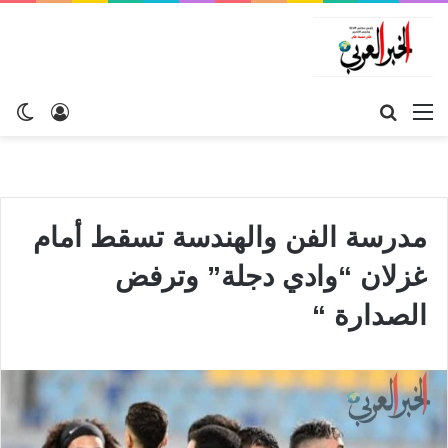
القائمة
بحث
تسجيل
ال
عن
الدخول
الم
مدرسة الفن والهندسة تسقط أمام
غزلان “وادي دجلة” وترفض
الصدارة “