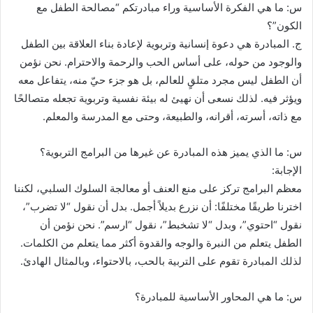
س: ما هي الفكرة الأساسية وراء مبادرتكم “مصالحة الطفل مع
الكون”؟
ج. المبادرة هي دعوة إنسانية وتربوية لإعادة بناء العلاقة بين الطفل
والوجود من حوله، على أساس الحب والرحمة والاحترام. نحن نؤمن
أن الطفل ليس مجرد متلقٍ للعالم، بل هو جزء حيّ منه، يتفاعل معه
ويؤثر فيه. لذلك نسعى أن نهيئ له بيئة نفسية وتربوية تجعله متصالحًا
مع ذاته، أسرته، أقرانه، والطبيعة، وحتى مع المدرسة والمعلم.
س: ما الذي يميز هذه المبادرة عن غيرها من البرامج التربوية؟
الإجابة:
معظم البرامج تركز على منع العنف أو معالجة السلوك السلبي، لكننا
اخترنا طريقًا مختلفًا: أن نزرع بديلاً أجمل. بدل أن نقول “لا تضرب”،
نقول “احتوي”، وبدل “لا تشخبط”، نقول “ارسم”. نحن نؤمن أن
الطفل يتعلم من النبرة والوجه والقدوة أكثر مما يتعلم من الكلمات.
لذلك المبادرة تقوم على التربية بالحب، بالاحتواء، وبالمثال الهادئ.
س: ما هي المحاور الأساسية للمبادرة؟