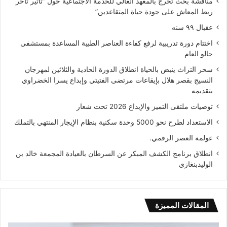
مناقشة بحث تخرج بالمعهد العالي للخدمة الاجتماعية حول “تأثير تأخر
ربط المعاش على جودة حياة المتقاعدين”
عقبال ٩٩ سنه
اختتام دورة تدريبية لرفع كفاءة العناصر الطبية المساعدة بمستشفى
جالو العام
سحر التراث ينبض بالحياة انطلاق الدورة الحادية والثلاثين لمهرجان
النسيج بقصر هلال بإيقاعات مرتضى الفتيتي وإبداع يسرا الخضراوي
بتقديمه
توصيات ملتقى التميز والإبداع 2026 تحت شعار
الاستعداد لطرح نحو 5000 وحدة سكنية بنظام الإيجار المنتهي بالتملك
عولمة العصر الرقمي.
انطلاق برنامج الكشف المبكر عن السرطان بالعيادة المجمعة خالد بن
الوليدبنغازي
المقالات المميزة