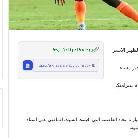
رابط مختصر للمشاركة
هير الأيسر
توصيات ملتقى التميز والإبداع 2026 تحت
شعار
خير مساء
ة سيراميكا
الاستعداد لطرح نحو 5000 وحدة سكنية
بنظام الإيجار المنتهي بالتملك
الرئيس يجتمع برئيس الوزراء في العلمين
باراة اتحاد العاصمة التى أقيمت السبت الماضى على استاد
قية.