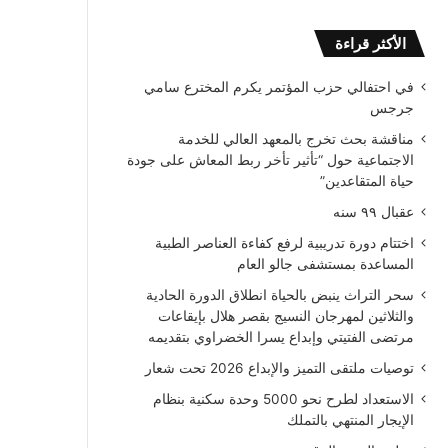
الأكثر قراءة
في احتفالي حزب المؤتمر يكرم المخترع سامي
جرجس
مناقشة بحث تخرج بالمعهد العالي للخدمة
الاجتماعية حول “تأثير تأخر ربط المعاش على جودة
حياة المتقاعدين”
عقبال ٩٩ سنه
اختتام دورة تدريبية لرفع كفاءة العناصر الطبية
المساعدة بمستشفى جالو العام
سحر التراث ينبض بالحياة انطلاق الدورة الحادية
والثلاثين لمهرجان النسيج بقصر هلال بإيقاعات
مرتضى الفتيتي وإبداع يسرا الخضراوي بتقديمه
توصيات ملتقى التميز والإبداع 2026 تحت شعار
الاستعداد لطرح نحو 5000 وحدة سكنية بنظام
الإيجار المنتهي بالتملك