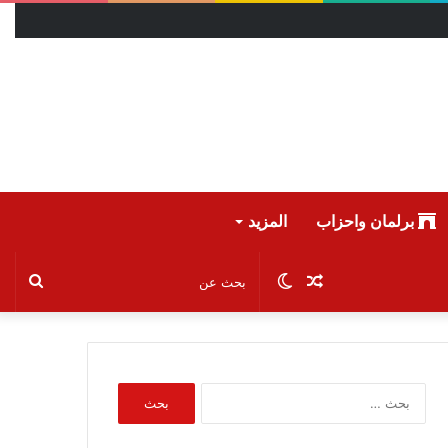
برلمان واحزاب
المزيد
مقال
الوضع
بحث
عشوائي
المظلم
عن
البحث
عن: