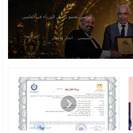
ي
السيسى .. انجاز وأعجاز
ملتقي الابداع يعتذر عن حضور الوزير
اع
في احتفالي حزب المؤتمر يكرم المخترع
سامي جرجس
عولمة
العصر
توصيات ملتقى التميز والإبداع 2026 تحت
الرقمي.
شعار
الاستعداد لطرح نحو 5000 وحدة سكنية
بنظام الإيجار المنتهي بالتملك
 لرفع كفاءة العناصر
3 أغسطس، 2026
مستشفى جالو العام
عولمة العصر الرقمي.