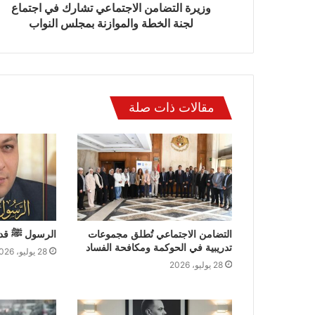
جري
العام
وزيرة التضامن الاجتماعي تشارك في اجتماع
عديد
لجنة الخطة والموازنة بمجلس النواب
ن
لكشوفات
يادة
لد
ن
مقالات ذات صلة
وليد
التضامن الاجتماعي تُطلق مجموعات
الرسول ﷺ قدو
تدريبية في الحوكمة ومكافحة الفساد
28 يوليو، 2026
28 يوليو، 2026