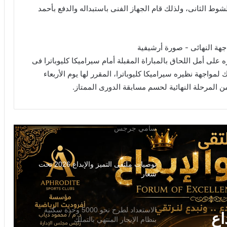
السيسى .. انجاز وأعجاز
ط الثانى، ولذلك قام الجهاز الفنى باستبداله والدفع بأحمد
ملتقي الابداع يعتذر عن حضور الوزير
لى أمل اللحاق بالمباراة المقبلة أمام سيراميكا كليوباترا فى
لمواجهة نظيره سيراميكا كليوباترا، المقرر لها يوم الأربعاء
في احتفالي حزب المؤتمر يكرم المخترع
سامي جرجس
ن المرحلة النهائية لحسم مسابقة الدورى الممتاز.
توصيات ملتقى التميز والإبداع 2026 تحت
شعار
الاستعداد لطرح نحو 5000 وحدة سكنية
بنظام الإيجار المنتهي بالتملك
الرئيس يجتمع برئيس الوزراء في العلمين
ستعداد لطرح نحو 5000 وحدة