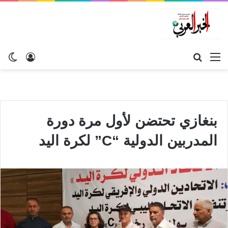
القائمة
بحث
تسجيل
ال
عن
الدخول
الم
بنغازي تحتضن لأول مرة دورة
المدربين الدولية “C” لكرة اليد