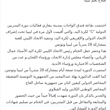
صلاح نجم ليبيا
اختتمت بقاعة فندق الواحات بمدينة بنغازي فعاليات دورة المدربين
الدولية “C” لكرة اليد، والتي أُقيمت لأول مرة في ليبيا تحت إشراف
الاتحاد الدولي والإفريقي لكرة اليد، وتنفيذ الاتحاد الليبي للعبة
بمشاركة 28 مدرباً من ليبيا وتونس
هذا وحضر حفل الختام رئيس الاتحاد الليبي لكرة اليد الأستاذ جمال
الزياني، وأعضاء مجلس إدارة الاتحاد، ورؤساء اللجان،و عدد من
الشخصيات الاعتبارية ورؤساء الأندية.
استمرت الدورة لمدة تسعة أيام بمشاركة 28 متدرباً من ليبيا وتونس،
كما القت الدكتورة نهلة عبدالمجيد من الجمهورية التونسية الشقيقة
المحاضر الدولي كيفين كنان من جمهورية ساحل العاج
المحاضر الوطني الكابتن وليد القبلاوي
والجدير بالذكر بان الدورة شهدت إقبالاً جيداً من حيث الحضور
والمتابعة والتفاعل من قبل المتدربين، في الختام تم تسليم شهادات
إتمام الدورة للمشاركين.