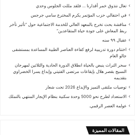
تعال نتذوق خمر أقدارنا … فلقد مللت الجلوس وحدي
في احتفالي حزب المؤتمر يكرم المخترع سامي جرجس
مناقشة بحث تخرج بالمعهد العالي للخدمة الاجتماعية حول “تأثير تأخر
ربط المعاش على جودة حياة المتقاعدين”
عقبال ٩٩ سنه
اختتام دورة تدريبية لرفع كفاءة العناصر الطبية المساعدة بمستشفى
جالو العام
سحر التراث ينبض بالحياة انطلاق الدورة الحادية والثلاثين لمهرجان
النسيج بقصر هلال بإيقاعات مرتضى الفتيتي وإبداع يسرا الخضراوي
بتقديمه
توصيات ملتقى التميز والإبداع 2026 تحت شعار
الاستعداد لطرح نحو 5000 وحدة سكنية بنظام الإيجار المنتهي بالتملك
عولمة العصر الرقمي.
المقالات المميزة