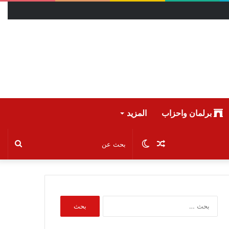
برلمان واحزاب
المزيد
مقال
الوضع
بحث
عشوائي
المظلم
عن
البحث
عن: