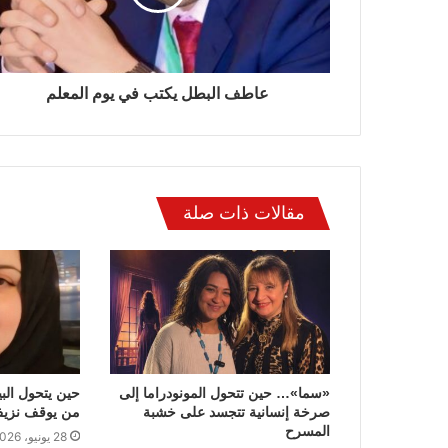
عاطف البطل يكتب في يوم المعلم
مقالات ذات صلة
«سما»… حين تتحول المونودراما إلى
حين يتحول ال
صرخة إنسانية تتجسد على خشبة
من يوقف نزيف
المسرح
28 يونيو، 2026