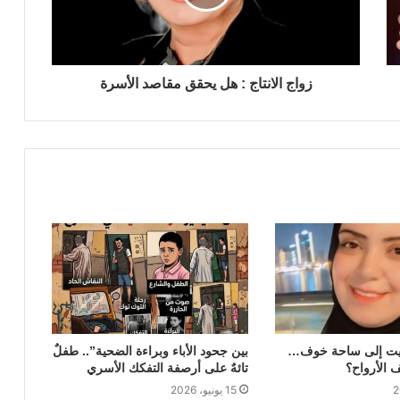
حين تضيع القيم … كيف ننجو من طوفان
الفوضى
زواج الانتاج : هل يحقق مقاصد الأسرة
الاحتفال بذكرى ثورة ٢٣ يوليو ١٩٥٢ وذكرى
تاسيس الجمهورية
شد السيفون
بيت إلى ساحة خوف…
بين جحود الأباء وبراءة الضحية”.. طفلٌ
 الأرواح؟
تائهٌ على أرصفة التفكك الأسري
15 يونيو، 2026