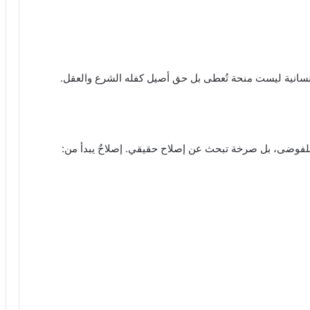
لإنسانية ليست منحة تُعطى بل حق أصيل كفله الشرع والعقل.
لفوضى، بل صرخة تبحث عن إصلاح حقيقي. إصلاحٌ يبدأ من:
السيسى .. انجاز وأعجاز
حين تضيع القيم … كيف ننجو من طوفان