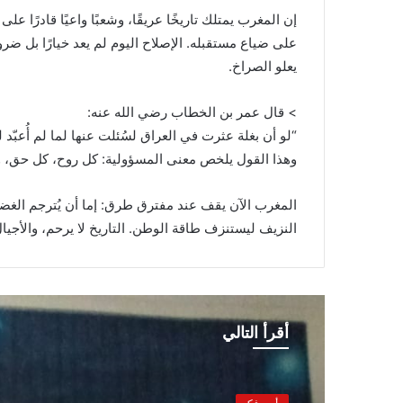
إن المغرب يمتلك تاريخًا عريقًا، وشعبًا واعيًا قادرًا 
على ضياع مستقبله. الإصلاح اليوم لم يعد خيارًا بل ض
يعلو الصراخ.
> قال عمر بن الخطاب رضي الله عنه:
“لو أن بغلة عثرت في العراق لسُئلت عنها لما لم أُعبّد ل
وهذا القول يلخص معنى المسؤولية: كل روح، كل حق، و
المغرب الآن يقف عند مفترق طرق: إما أن يُترجم الغضب 
النزيف ليستنزف طاقة الوطن. التاريخ لا يرحم، والأجي
بعض
أبناء
الوطن
يتحولون
إلى
أقرأ التالي
عبء
على
3 أغسطس، 2026
سمعته.
بعض أبناء الوطن ي