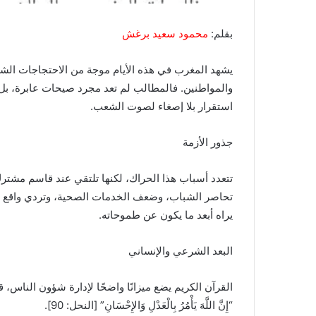
بقلم:
محمود سعيد برغش
يشهد المغرب في هذه الأيام موجة من الاحتجاجات ال
والمواطنين. فالمطالب لم تعد مجرد صيحات عابرة، بل تح
استقرار بلا إصغاء لصوت الشعب.
جذور الأزمة
تتعدد أسباب هذا الحراك، لكنها تلتقي عند قاسم مشترك 
تحاصر الشباب، وضعف الخدمات الصحية، وتردي واقع التع
يراه أبعد ما يكون عن طموحاته.
البعد الشرعي والإنساني
القرآن الكريم يضع ميزانًا واضحًا لإدارة شؤون الناس، ق
“إِنَّ اللَّهَ يَأْمُرُ بِالْعَدْلِ وَالإِحْسَانِ” [النحل: 90].