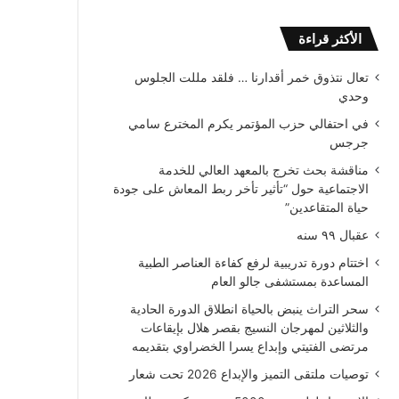
الأكثر قراءة
تعال نتذوق خمر أقدارنا … فلقد مللت الجلوس
وحدي
في احتفالي حزب المؤتمر يكرم المخترع سامي
جرجس
مناقشة بحث تخرج بالمعهد العالي للخدمة
الاجتماعية حول “تأثير تأخر ربط المعاش على جودة
حياة المتقاعدين”
عقبال ٩٩ سنه
اختتام دورة تدريبية لرفع كفاءة العناصر الطبية
المساعدة بمستشفى جالو العام
سحر التراث ينبض بالحياة انطلاق الدورة الحادية
والثلاثين لمهرجان النسيج بقصر هلال بإيقاعات
مرتضى الفتيتي وإبداع يسرا الخضراوي بتقديمه
توصيات ملتقى التميز والإبداع 2026 تحت شعار