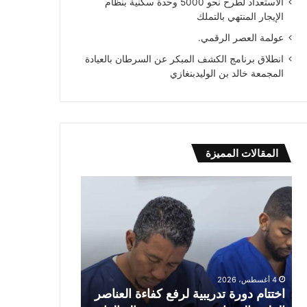
الاستعداد لطرح نحو 5000 وحدة سكنية بنظام
الإيجار المنتهي بالتملك
عولمة العصر الرقمي.
انطلاق برنامج الكشف المبكر عن السرطان بالعيادة
المجمعة خالد بن الوليدبنغازي
المقالات المميزة
اختتام
عولمة
دورة
العصر
تدريبية
الرقمي.
لرفع
كفاءة
العناصر
الطبية
4 أغسطس، 2026
المساعدة
اختتام دورة تدريبية لرفع كفاءة العناصر
بمستشفى
3 أغسطس، 2026