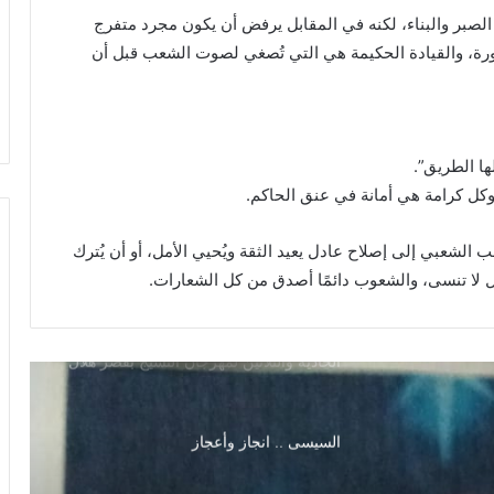
الفوضى
على الصبر والبناء، لكنه في المقابل يرفض أن يكون مجرد متفرج
رورة، والقيادة الحكيمة هي التي تُصغي لصوت الشعب قبل أن
الاحتفال بذكرى ثورة ٢٣ يوليو ١٩٥٢ وذكرى
تاسيس الجمهورية
ها الطريق”.
شد السيفون
كل كرامة هي أمانة في عنق الحاكم.
الشعبي إلى إصلاح عادل يعيد الثقة ويُحيي الأمل، أو أن يُترك
أمريكا بين عيد الاستقلال وبلطجى العالم
ال لا تنسى، والشعوب دائمًا أصدق من كل الشعارات.
تعال
نتذوق
خمر
سحر التراث ينبض بالحياة انطلاق الدورة
الحادية والثلاثين لمهرجان النسيج بقصر هلال
أقدارنا
بإيقاعات مرتضى الفتيتي وإبداع يسرا
…
الخضراوي بتقديمه
فلقد
مللت
السيسى .. انجاز وأعجاز
7 أغسطس، 2026
الجلوس
تحولون إلى عبء
تعال نتذوق خمر أقدارنا … فلقد مللت
وحدي