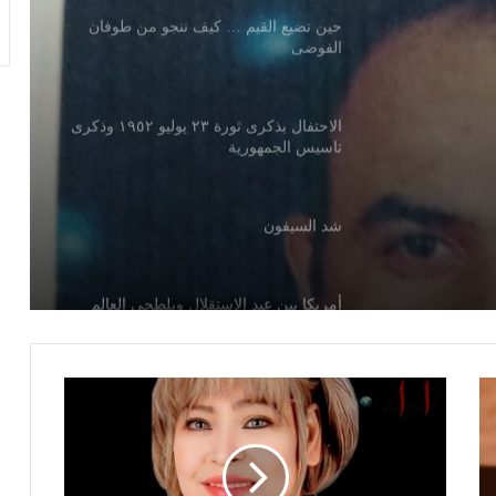
الجلوس وحدي
حين تضيع القيم … كيف ننجو من طوفان
الفوضى
الاحتفال بذكرى ثورة ٢٣ يوليو ١٩٥٢ وذكرى
تاسيس الجمهورية
شد السيفون
أمريكا بين عيد الاستقلال وبلطجى العالم
سحر التراث ينبض بالحياة انطلاق الدورة
الحادية والثلاثين لمهرجان النسيج بقصر هلال
بإيقاعات مرتضى الفتيتي وإبداع يسرا
الخضراوي بتقديمه
السيسى .. انجاز وأعجاز