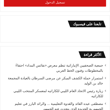
تسجيل الدخول
تابعنا على فيسبوك
الأكثر قراءة
جمعية الصحفيين الإماراتية تنظم معرض «نفائس المداد» احتفاءً
بالمخطوطات وفنون الخط العربي
استمرار حملة الكشف المبكر عن مرضى السرطان بالعيادة المجمعة
خالد بن الوليد
زيارة رئيس الاتحاد العام الليبي للكاراتيه لمعسكر المنتخب الليبي
للكاراتيه
مصطفى عبده القائد والقدوة التعليمية … والرائد البارز في تعليم
الجمهورية الجديدة الذى يتحدث عنه الجمهور