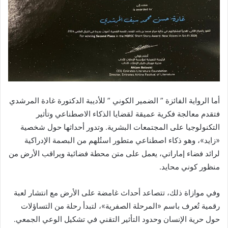
أما الرواية الفائزة ” الضمير الكوني ” للأديبة الدكتورة غادة المرشدي
فتقدم معالجة فكرية عميقة لقضايا الذكاء الاصطناعي وتأثير
التكنولوجيا على المجتمعات البشرية. وتدور أحداثها حول شخصية
«زايد»، وهو ذكاء اصطناعي متطور استُلهم من البصمة الإدراكية
لرائد فضاء إماراتي، يعمل على متن محطة فضائية ويراقب الأرض من
منظور كوني محايد.
وفي موازاة ذلك، تتصاعد أحداث غامضة على الأرض مع انتشار لعبة
رقمية تُعرف باسم «المرحلة الصفرية»، لتبدأ رحلة من التساؤلات
حول حرية الإنسان وحدود التأثير التقني في تشكيل الوعي الجمعي.