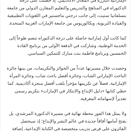
الإماراتية البارزة في المجال الأكاديمي؛ إذ حصلت على درجة
الدكتوراه في المناهج والتدريس والتعليم المقارن الدولي من جامعة
بنسلفانيا ستيت، إلى جانب درجتي ماجستير في اللغويات التطبيقية
والقيادة التربوية، وبكالوريوس من جامعة الإمارات العربية المتحدة.
كما كانت أول إماراتية حاصلة على درجة الدكتوراه تنضم طوعاً إلى
الخدمة الوطنية، وشاركت في الدفعة الأولى من برنامج القادة
الخمسين وبرنامج فاطمة بنت مبارك للتمكين السياسي.
وحصدت خلال مسيرتها عدداً من الجوائز والتكريمات، من بينها جائزة
الباحث الإماراتي الشاب، وجائزة أفضل باحث شاب، وجائزة المرأة
الإماراتية، فضلاً عن تكريمها مؤخراً بلقب أفضل منجزة أكاديمية. كما
حظي كتابها «دليل الإبداع والابتكار في الإمارات» بتكريم رسمي
تقديراً لإسهاماته المعرفية.
ولا يمثل هذا الفوز محطة نهائية في مسيرة الدكتورة المرشدي، بل
يفتح أمامها آفاقاً جديدة في عالم النشر والإبداع؛ إذ سيحصل
الفائزون على فرص تدريب متخصصة في الكتابة الإبداعية، إضافة