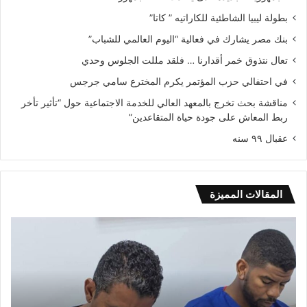
بطولة ليبيا الشاطئية للكاراتيه ” كاتا”
بنك مصر يشارك في فعالية “اليوم العالمي للشباب”
تعال نتذوق خمر أقدارنا … فلقد مللت الجلوس وحدي
في احتفالي حزب المؤتمر يكرم المخترع سامي جرجس
مناقشة بحث تخرج بالمعهد العالي للخدمة الاجتماعية حول “تأثير تأخر
ربط المعاش على جودة حياة المتقاعدين”
عقبال ٩٩ سنه
المقالات المميزة
عولمة
انط
العصر
برن
الرقمي.
الك
الم
عن
الس