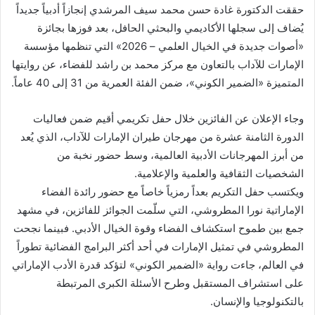
حققت الدكتورة غادة حسن محمد سيف المرشدي إنجازاً أدبياً جديداً
يُضاف إلى سجلها الأكاديمي والبحثي الحافل، بعد فوزها بجائزة
«أصوات جديدة في الخيال العلمي – 2026» التي تنظمها مؤسسة
الإمارات للآداب بالتعاون مع مركز محمد بن راشد للفضاء، عن روايتها
المتميزة «الضمير الكوني»، ضمن الفئة العمرية من 31 إلى 40 عاماً.
وجاء الإعلان عن الفائزين خلال حفل تكريمي أقيم ضمن فعاليات
الدورة الثامنة عشرة من مهرجان طيران الإمارات للآداب، الذي يُعد
من أبرز المهرجانات الأدبية العالمية، وسط حضور نخبة من
الشخصيات الثقافية والعلمية والإعلامية.
ويكتسب حفل التكريم بعداً رمزياً خاصاً مع حضور رائدة الفضاء
الإماراتية نورا المطروشي، التي سلّمت الجوائز للفائزين، في مشهد
جمع بين طموح استكشاف الفضاء وقوة الخيال الأدبي. فبينما نجحت
المطروشي في تمثيل الإمارات في أحد أكثر البرامج الفضائية تطوراً
في العالم، جاءت رواية «الضمير الكوني» لتؤكد قدرة الأدب الإماراتي
على استشراف المستقبل وطرح الأسئلة الكبرى المرتبطة
بالتكنولوجيا والإنسان.